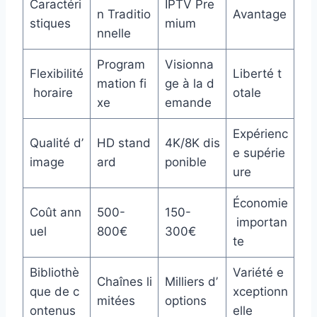
Caractéri
IPTV Pre
n Traditio
Avantage
stiques
mium
nnelle
Program
Visionna
Flexibilité
Liberté t
mation fi
ge à la d
horaire
otale
xe
emande
Expérienc
Qualité d’
HD stand
4K/8K dis
e supérie
image
ard
ponible
ure
Économie
Coût ann
500-
150-
importan
uel
800€
300€
te
Bibliothè
Variété e
Chaînes li
Milliers d’
que de c
xceptionn
mitées
options
ontenus
elle