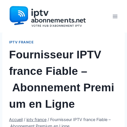
Aller
au
contenu
IPTV FRANCE
Fournisseur IPTV
france Fiable –
Abonnement Premi
um en Ligne
Accueil
/
iptv france
/
Fournisseur IPTV france Fiable –
Abonnement Premium en Ligne