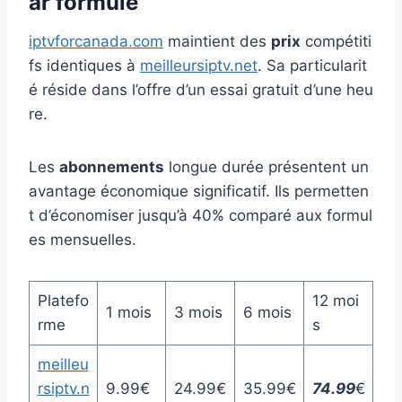
ar formule
iptvforcanada.com
maintient des
prix
compétiti
fs identiques à
meilleursiptv.net
. Sa particularit
é réside dans l’offre d’un essai gratuit d’une heu
re.
Les
abonnements
longue durée présentent un
avantage économique significatif. Ils permetten
t d’économiser jusqu’à 40% comparé aux formul
es mensuelles.
Platefo
12 moi
1 mois
3 mois
6 mois
rme
s
meilleu
rsiptv.n
9.99€
24.99€
35.99€
74.99
€