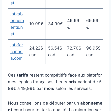
et
iptvab
onnem
49.99
69.99
10.99€
34.99€
ents.n
€
€
et
iptvfor
24.22$
56.54$
72.70$
96.95$
canad
cad
cad
cad
cad
a.com
Ces
tarifs
restent compétitifs face aux platefor
mes légales françaises. Leurs
prix
varient de 5,
99€ à 19,99€ par
mois
selon les services.
Nous conseillons de débuter par un
abonneme
nt
court pour tester la qualité. La migration ver