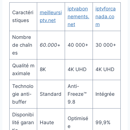
iptvabon
iptvforca
Caractéri
meilleursi
nements.
nada.co
stiques
ptv.net
net
m
Nombre
de chaîn
60.000
+
40 000+
30 000+
es
Qualité m
8K
4K UHD
4K UHD
aximale
Technolo
Anti-
gie anti-
Standard
Freeze™
Intégrée
buffer
9.8
Disponibi
Optimisé
lité garan
Haute
99,9%
e