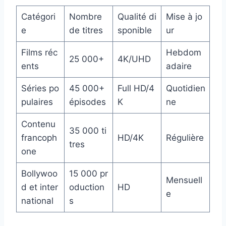
Catégori
Nombre
Qualité di
Mise à jo
e
de titres
sponible
ur
Films réc
Hebdom
25 000+
4K/UHD
ents
adaire
Séries po
45 000+
Full HD/4
Quotidien
pulaires
épisodes
K
ne
Contenu
35 000 ti
francoph
HD/4K
Régulière
tres
one
Bollywoo
15 000 pr
Mensuell
d et inter
oduction
HD
e
national
s