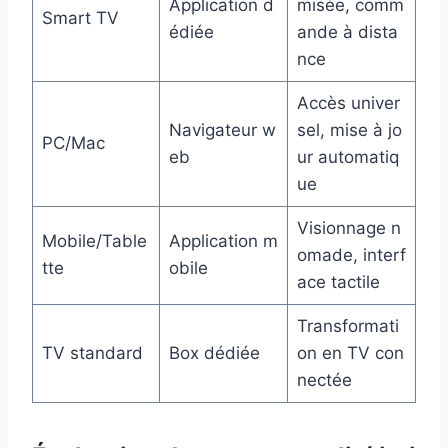
Application d
misée, comm
Smart TV
édiée
ande à dista
nce
Accès univer
Navigateur w
sel, mise à jo
PC/Mac
eb
ur automatiq
ue
Visionnage n
Mobile/Table
Application m
omade, interf
tte
obile
ace tactile
Transformati
TV standard
Box dédiée
on en TV con
nectée