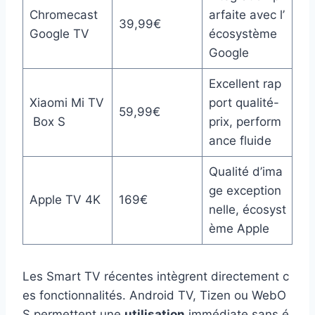
Chromecast
arfaite avec l’
39,99€
Google TV
écosystème
Google
Excellent rap
Xiaomi Mi TV
port qualité-
59,99€
Box S
prix, perform
ance fluide
Qualité d’ima
ge exception
Apple TV 4K
169€
nelle, écosyst
ème Apple
Les Smart TV récentes intègrent directement c
es fonctionnalités. Android TV, Tizen ou WebO
S permettent une
utilisation
immédiate sans é